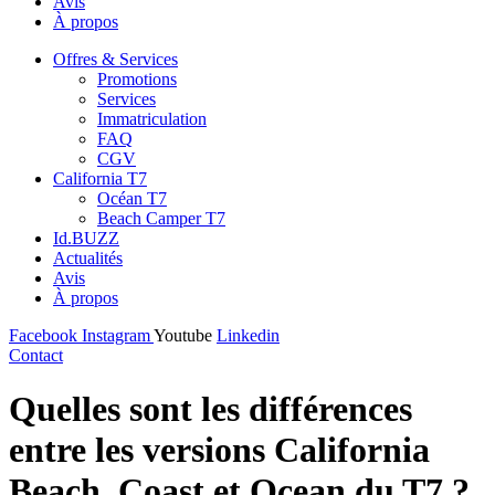
Avis
À propos
Offres & Services
Promotions
Services
Immatriculation
FAQ
CGV
California T7
Océan T7
Beach Camper T7
Id.BUZZ
Actualités
Avis
À propos
Facebook
Instagram
Youtube
Linkedin
Contact
Quelles sont les différences
entre les versions California
Beach, Coast et Ocean du T7 ?