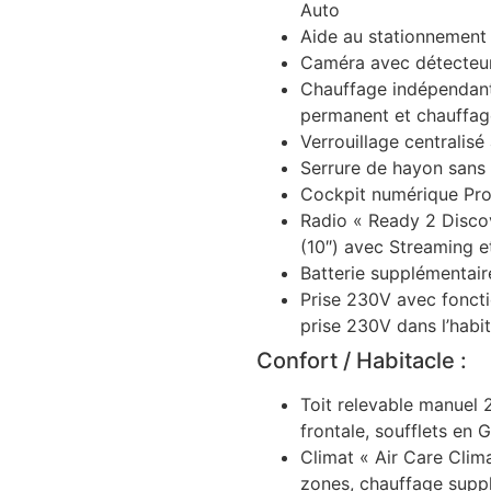
Auto
Aide au stationnement 
Caméra avec détecteur
Chauffage indépendan
permanent et chauffage
Verrouillage centralis
Serrure de hayon sans f
Cockpit numérique Pr
Radio « Ready 2 Discov
(10″) avec Streaming et
Batterie supplémentair
Prise 230V avec foncti
prise 230V dans l’habi
Confort / Habitacle :
Toit relevable manuel 
frontale, soufflets en G
Climat « Air Care Clim
zones, chauffage supp