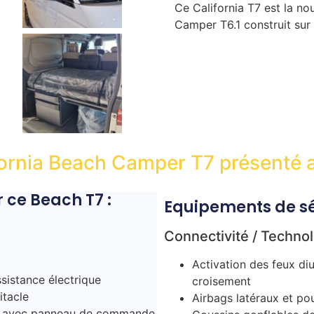
Ce California T7 est la no
Camper T6.1 construit sur
ornia Beach Camper T7 présenté av
 ce Beach T7 :
Equipements de sé
Connectivité / Technolo
Activation des feux di
sistance électrique
croisement
itacle
Airbags latéraux et po
nes avec panneau de commande