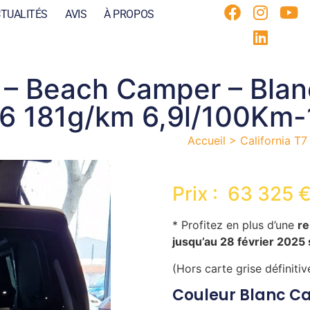
TUALITÉS
AVIS
À PROPOS
7 – Beach Camper – Bla
6 181g/km 6,9l/100Km
Accueil >
California T
Prix : 63 325 
* Profitez en plus d’une
re
jusqu’au 28 février 2025
(Hors carte grise définiti
Couleur Blanc Ca