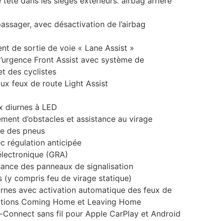
tête dans les sièges extérieurs. airbag arrière
assager, avec désactivation de l’airbag
nt de sortie de voie « Lane Assist »
d’urgence Front Assist avec système de
et des cyclistes
ux feux de route Light Assist
x diurnes à LED
ement d’obstacles et assistance au virage
ce des pneus
c régulation anticipée
électronique (GRA)
ance des panneaux de signalisation
(y compris feu de virage statique)
urnes avec activation automatique des feux de
nctions Coming Home et Leaving Home
-Connect sans fil pour Apple CarPlay et Android