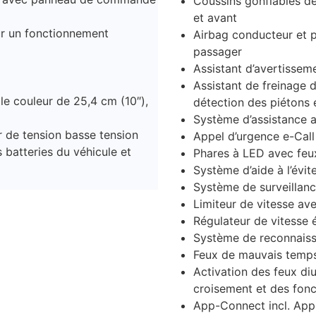
Coussins gonflables de 
et avant
r un fonctionnement
Airbag conducteur et p
passager
Assistant d’avertisseme
Assistant de freinage 
le couleur de 25,4 cm (10″),
détection des piétons 
Système d’assistance a
r de tension basse tension
Appel d’urgence e-Call
 batteries du véhicule et
Phares à LED avec feu
Système d’aide à l’évit
Système de surveillan
Limiteur de vitesse ave
Régulateur de vitesse 
Système de reconnaiss
Feux de mauvais temps 
Activation des feux di
croisement et des fo
App-Connect incl. App